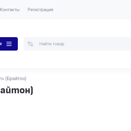
Контакты
Регистрация
г
n» (Брайтон)
райтон)