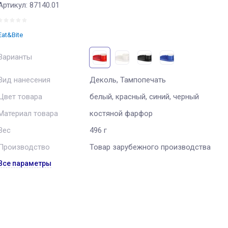
Артикул:
87140.01
Eat&Bite
Варианты
Вид нанесения
Деколь, Тампопечать
Цвет товара
белый, красный, синий, черный
Материал товара
костяной фарфор
Вес
496 г
Производство
Товар зарубежного производства
Все параметры